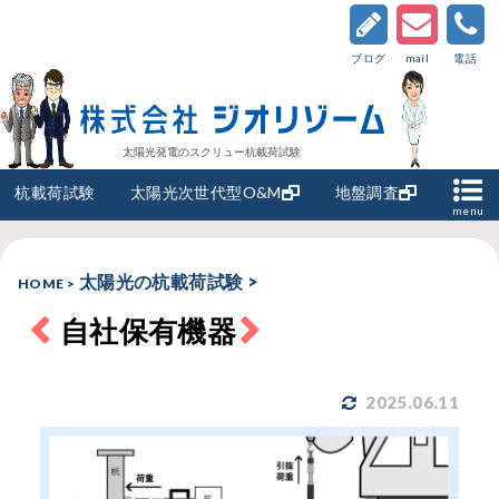
ブログ
mail
電話
太陽光発電のスクリュー杭載荷試験
杭載荷試験
太陽光次世代型O&M
地盤調査
menu
太陽光の杭載荷試験
>
HOME
>
自社保有機器
2025.06.11