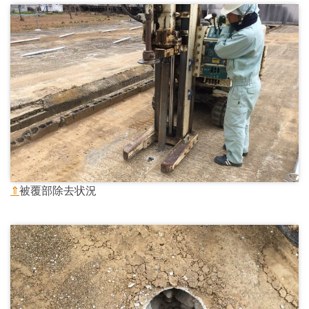
⇑
被覆部除去状況