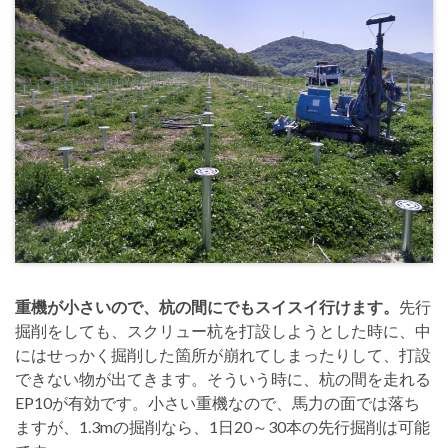
重機が小さいので、杭の間にでもスイスイ行けます。
先行
掘削をしても、スクリュー杭を打設しようとした時に、中
にはせっかく掘削した箇所が崩れてしまったりして、打設
できない物が出てきます。そういう時に、杭の間を走れる
EP10が有効です。小さい重機なので、馬力の面では落ち
ますが、1.3mの掘削なら、1日20～30本の先行掘削は可能