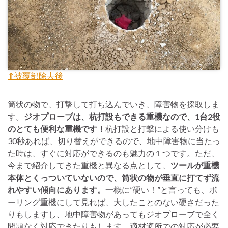
⇑被覆部除去後
筒状の物で、打撃して打ち込んでいき、障害物を採取しま
す。
ジオプローブは、杭打設もできる重機なので、1台2役
のとても便利な重機です！
杭打設と打撃による使い分けも
30秒あれば、切り替えができるので、地中障害物に当たっ
た時は、すぐに対応ができるのも魅力の１つです。ただ、
今まで紹介してきた重機と異なる点として、
ツールが重機
本体とくっついていないので、筒状の物が垂直に打てず流
れやすい傾向にあります。
一概に”硬い！”と言っても、ボ
ーリング重機にして見れば、大したことのない硬さだった
りもしますし、地中障害物があってもジオプローブで全く
問題なく対応できたりもします。適材適所での対応が必要