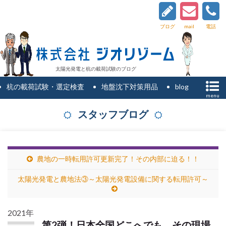
ブログ
mail
電話
太陽光発電と杭の載荷試験のブログ
杭の載荷試験・選定検査
地盤沈下対策用品
blog
menu
スタッフブログ
農地の一時転用許可更新完了！その内部に迫る！！
太陽光発電と農地法③～太陽光発電設備に関する転用許可～
2021年
第2弾！日本全国どこへでも、その現場