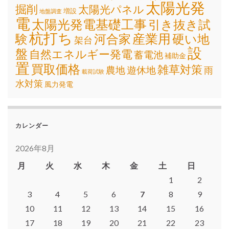
太陽光発
掘削
太陽光パネル
増設
地盤調査
電
太陽光発電基礎工事
引き抜き試
杭打ち
産業用
験
河合家
硬い地
架台
設
盤
自然エネルギー発電
蓄電池
補助金
置
買取価格
雑草対策
遊休地
農地
雨
載荷試験
水対策
風力発電
カレンダー
2026年8月
月
火
水
木
金
土
日
1
2
3
4
5
6
7
8
9
10
11
12
13
14
15
16
17
18
19
20
21
22
23