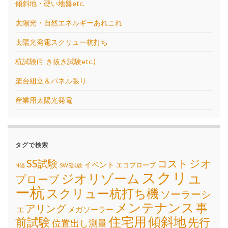
傾斜地・硬い地盤etc.
太陽光・自然エネルギーあれこれ
太陽光発電スクリュー杭打ち
杭試験(引き抜き試験etc.)
架台組立＆パネル張り
産業用太陽光発電
タグで検索
SS試験
ジオ
コスト
イベント
エコプローブ
N値
SWS試験
スクリュ
ジオリゾーム
プローブ
ー杭
スクリュー杭打ち機
ソーラーシ
メンテナンス
事
ェアリング
メガソーラー
住宅用
傾斜地
前試験
先行
位置出し測量