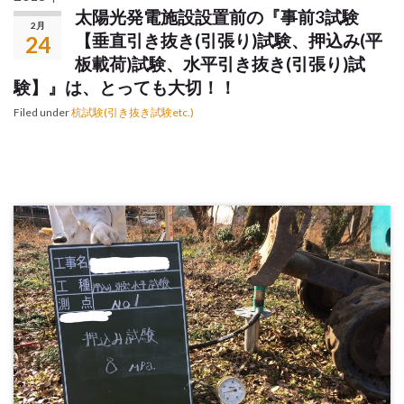
太陽光発電施設設置前の『事前3試験
2月
【垂直引き抜き(引張り)試験、押込み(平
24
板載荷)試験、水平引き抜き(引張り)試
験】』は、とっても大切！！
Filed under
杭試験(引き抜き試験etc.)