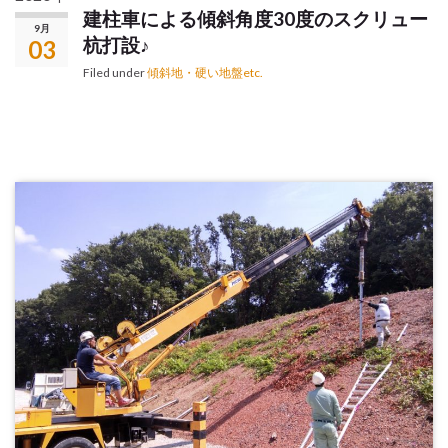
建柱車による傾斜角度30度のスクリュー
9月
杭打設♪
03
Filed under
傾斜地・硬い地盤etc.