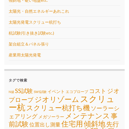
傾斜地・硬い地盤etc.
太陽光・自然エネルギーあれこれ
太陽光発電スクリュー杭打ち
杭試験(引き抜き試験etc.)
架台組立＆パネル張り
産業用太陽光発電
タグで検索
SS試験
ジオ
コスト
イベント
エコプローブ
N値
SWS試験
スクリュ
ジオリゾーム
プローブ
ー杭
スクリュー杭打ち機
ソーラーシ
メンテナンス
事
ェアリング
メガソーラー
住宅用
傾斜地
前試験
先行
位置出し測量