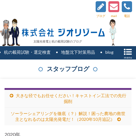
ブログ
mail
電話
太陽光発電と杭の載荷試験のブログ
杭の載荷試験・選定検査
地盤沈下対策用品
blog
menu
スタッフブログ
大きな径でもお任せください！キャストイン工法での先行
掘削
ソーラーシェアリングを徹底（？）解説！困った農地の救世
主となれるのは太陽光発電だ！（2020年10月追記）
2020年