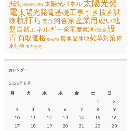
太陽光発
掘削
太陽光パネル
増設
地盤調査
電
太陽光発電基礎工事
引き抜き試
杭打ち
産業用
験
河合家
硬い地
架台
設
盤
自然エネルギー発電
蓄電池
補助金
置
買取価格
雑草対策
遊休地
農地
雨
載荷試験
水対策
風力発電
カレンダー
2026年8月
月
火
水
木
金
土
日
1
2
3
4
5
6
7
8
9
10
11
12
13
14
15
16
17
18
19
20
21
22
23