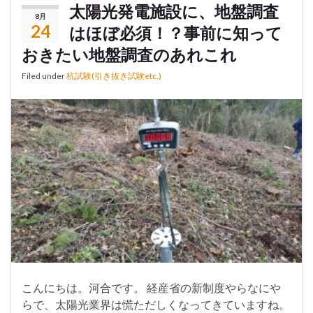
太陽光発電施設に、地盤調査
8月
24
はほぼ必須！？事前に知って
おきたい地盤調査のあれこれ
Filed under
杭試験(引き抜き試験etc.)
こんにちは。河合です。 経産省の新制度やらなにや
らで、太陽光業界は慌ただしくなってきていますね。