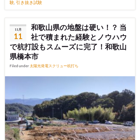
験
,
引き抜き試験
和歌山県の地盤は硬い！？ 当
11月
11
社で積まれた経験とノウハウ
で杭打設もスムーズに完了！和歌山
県橋本市
Filed under
太陽光発電スクリュー杭打ち