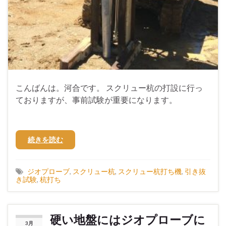
こんばんは。河合です。 スクリュー杭の打設に行っ
ておりますが、事前試験が重要になります。
続きを読む
ジオプローブ
,
スクリュー杭
,
スクリュー杭打ち機
,
引き抜
き試験
,
杭打ち
硬い地盤にはジオプローブに
3月