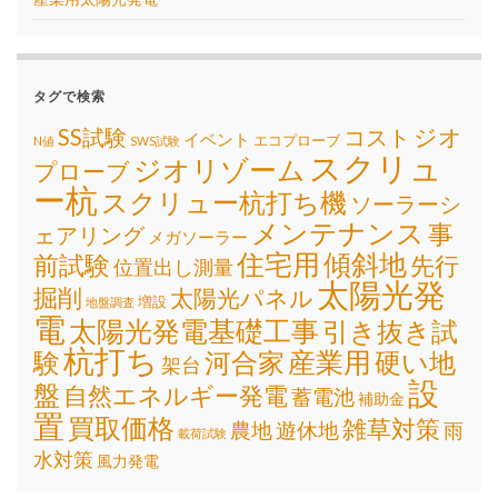
タグで検索
SS試験
ジオ
コスト
イベント
エコプローブ
N値
SWS試験
スクリュ
ジオリゾーム
プローブ
ー杭
スクリュー杭打ち機
ソーラーシ
メンテナンス
事
ェアリング
メガソーラー
住宅用
傾斜地
前試験
先行
位置出し測量
太陽光発
掘削
太陽光パネル
増設
地盤調査
電
太陽光発電基礎工事
引き抜き試
杭打ち
産業用
験
河合家
硬い地
架台
設
盤
自然エネルギー発電
蓄電池
補助金
置
買取価格
雑草対策
遊休地
農地
雨
載荷試験
水対策
風力発電