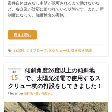
案件自体はみなし申請が認可されるまで動けないな
ど、各企業が対応に追われている状態です。また、新
制度になって、強度検査の実施 …
続きを読む
SS試験
,
ジオプローブ
,
スクリュー杭
,
引き抜き試験
傾斜角度26度以上の傾斜地
3月
15
で、太陽光発電で使用するス
クリュー杭の打設をしてきました！
Filed under
傾斜地・硬い地盤etc.