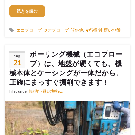
続きを読む
エコプローブ
,
ジオプローブ
,
傾斜地
,
先行掘削
,
硬い地盤
ボーリング機械（エコプロー
10月
21
ブ）は、地盤が硬くても、機
械本体とケーシングが一体だから、
正確にまっすぐ掘削できます！
Filed under
傾斜地・硬い地盤etc.