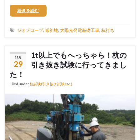
続きを読む
ジオプローブ
,
傾斜地
,
太陽光発電基礎工事
,
杭打ち
1t以上でもへっちゃら！杭の
11月
29
引き抜き試験に行ってきまし
た！
Filed under
杭試験(引き抜き試験etc.)