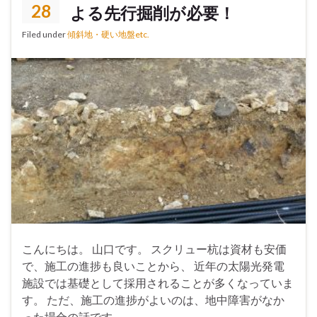
28
よる先行掘削が必要！
Filed under
傾斜地・硬い地盤etc.
こんにちは。 山口です。 スクリュー杭は資材も安価
で、施工の進捗も良いことから、 近年の太陽光発電
施設では基礎として採用されることが多くなっていま
す。 ただ、施工の進捗がよいのは、地中障害がなか
った場合の話です。