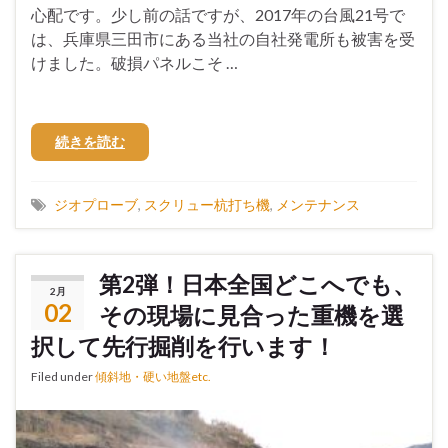
心配です。少し前の話ですが、2017年の台風21号で
は、兵庫県三田市にある当社の自社発電所も被害を受
けました。破損パネルこそ …
続きを読む
ジオプローブ
,
スクリュー杭打ち機
,
メンテナンス
第2弾！日本全国どこへでも、
2月
02
その現場に見合った重機を選
択して先行掘削を行います！
Filed under
傾斜地・硬い地盤etc.