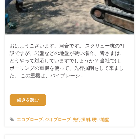
おはようございます。河合です。 スクリュー杭の打
設ですが、岩盤などの地盤が硬い場合、 皆さまは、
どうやって対応していますでしょうか？ 当社では、
ボーリングの重機を使って、先行掘削をして来まし
た。 この重機は、バイブレーシ …
続きを読む
エコプローブ
,
ジオプローブ
,
先行掘削
,
硬い地盤