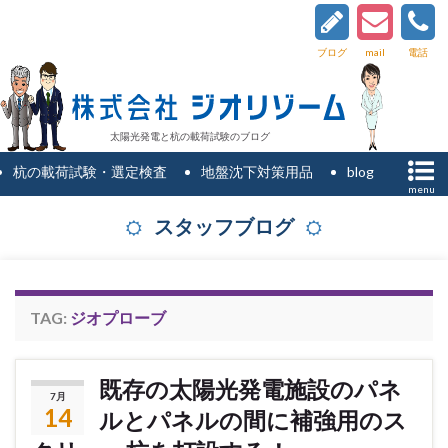
ブログ
mail
電話
太陽光発電と杭の載荷試験のブログ
杭の載荷試験・選定検査
地盤沈下対策用品
blog
menu
スタッフブログ
TAG:
ジオプローブ
既存の太陽光発電施設のパネ
7月
14
ルとパネルの間に補強用のス