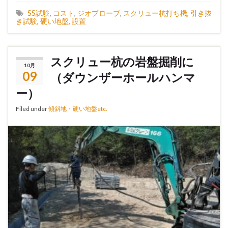
SS試験
,
コスト
,
ジオプローブ
,
スクリュー杭打ち機
,
引き抜
き試験
,
硬い地盤
,
設置
スクリュー杭の岩盤掘削に
10月
09
（ダウンザーホールハンマ
ー）
Filed under
傾斜地・硬い地盤etc.